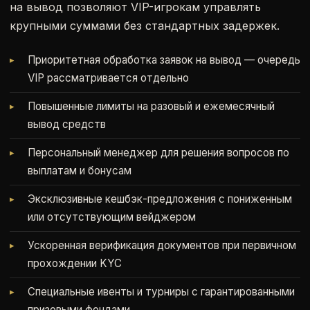
на вывод позволяют VIP-игрокам управлять
крупными суммами без стандартных задержек.
Приоритетная обработка заявок на вывод — очередь
VIP рассматривается отдельно
Повышенные лимиты на разовый и ежемесячный
вывод средств
Персональный менеджер для решения вопросов по
выплатам и бонусам
Эксклюзивные кешбэк-предложения с пониженным
или отсутствующим вейджером
Ускоренная верификация документов при первичном
прохождении KYC
Специальные ивенты и турниры с гарантированными
призовыми фондами