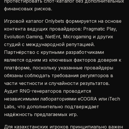
протестировать слот-каталог без дополнительных
финансовых рисков.
Игровой каталог Onlybets формируется на основе
контента ведущих провайдеров: Pragmatic Play,
Evolution Gaming, NetEnt, Microgaming и других
студий с международной репутацией.
Партнёрство с крупными разработчиками
является одним из ключевых факторов доверия к
платформе, поскольку указанные провайдеры
обязаны соблюдать требования регуляторов в
части честности и случайности результатов.
Аудит RNG-генераторов проводится
независимыми лабораториями eCOGRA или iTech
Labs, что дополнительно подтверждает
надёжность предлагаемых игр.
Для казахстанских игроков принципиально важен