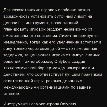
Для казахстанских игроков особенно важна
возможность установить суточный лимит на
депозит — инструмент, позволяющий
планировать игровой бюджет независимо от
эмоционального состояния. Лимит активируется
немедленно, тогда как его увеличение вступает в
силу только через семь дней — это намеренная
задержка, защищающая игрока от импульсивных
решений. Таким образом, Onlybets создаёт
технологический барьер между намерением и
действием, что соответствует лучшим практикам
ответственной игры, рекомендованным
международными организациями по защите
игроков.
Инструменты самоконтроля Onlybets