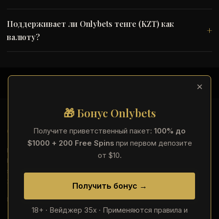
Поддерживает ли Onlybets тенге (KZT) как
+
валюту?
×
🎁 Бонус Onlybets
Onlybets KZ
Получите приветственный пакет:
100% до
$1000 + 200 Free Spins
при первом депозите
Информационный обзор платформы Onlybets для игроков
от $10.
Казахстана. Материалы носят информационный характер и не
являются рекламой азартных игр. Контент обновлён: май
2026.
Получить бонус →
📧
info@verum-lawyers.com
18+ · Вейджер 35x · Применяются правила и