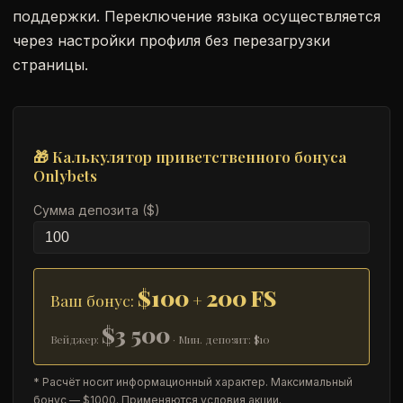
поддержки. Переключение языка осуществляется
через настройки профиля без перезагрузки
страницы.
🎁 Калькулятор приветственного бонуса
Onlybets
Сумма депозита ($)
$100
200 FS
Ваш бонус:
+
$3 500
Вейджер:
· Мин. депозит: $10
* Расчёт носит информационный характер. Максимальный
бонус — $1000. Применяются условия акции.