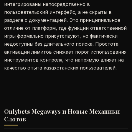
интегрированы непосредственно в
пользовательский интерфейс, а не скрыты в
разделе с документацией. Это принципиальное
отличие от платформ, где функции ответственной
игры формально присутствуют, но фактически
недоступны без длительного поиска. Простота
активации лимитов снижает порог использования
инструментов контроля, что напрямую влияет на
качество опыта казахстанских пользователей.
Onlybets Megaways и Новые Механики
Слотов