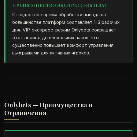
ПРЕИМУЩЕСТВО ЭКСПРЕСС-ВЫПЛАТ
Стандартное время обработки вывода на
большинстве платформ составляет 1–3 рабочих
дня. VIP-экспресс-режим Onlybets сокращает
этот период до нескольких часов, что
существенно повышает комфорт управления
выигрышами для активных игроков.
Onlybets — Преимущества и
Ограничения