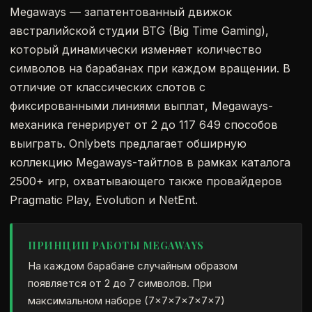
Megaways — запатентованный движок
австралийской студии BTG (Big Time Gaming),
который динамически изменяет количество
символов на барабанах при каждом вращении. В
отличие от классических слотов с
фиксированными линиями выплат, Megaways-
механика генерирует от 2 до 117 649 способов
выиграть. Onlybets предлагает обширную
коллекцию Megaways-тайтлов в рамках каталога
2500+ игр, охватывающего также провайдеров
Pragmatic Play, Evolution и NetEnt.
ПРИНЦИП РАБОТЫ MEGAWAYS
На каждом барабане случайным образом
появляется от 2 до 7 символов. При
максимальном наборе (7×7×7×7×7×7)